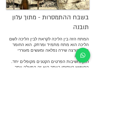
בשבח ההתמסרות - מתוך עלון
תובנה
המתח הזה בין הליכה לקראת לבין הליכה לשם
הליכה הוא מתח מתמיד ומרתק. הוא החומר
ממנו קורצה שירה נפלאה ומעשים מעוררי
השראה
.חזון וחשיבות הפרטים הקטנים מקופלים יחד
החיפוש העסיסי ביותר הוא זה המעלה יותר
שאלות משנותן תשובות ובו זמנית מלא
בתשובות אותן לא ביקשנו. רגעים בהם החיפוש
והכמיהה שמאחורי ינוחו לרגע אחד נצחי
מקופלים בתוך עצמם. מנוחה זו, באותו פרדוקס
מסתורי ולא נגמר, תוליד צמא גדול יותר אל
המטרה ועימו ידיעה ברורה יותר שהיא אינה
בקצה הדרך וכי המסע רחוק מלהיות לינארי
להמשך קריאה