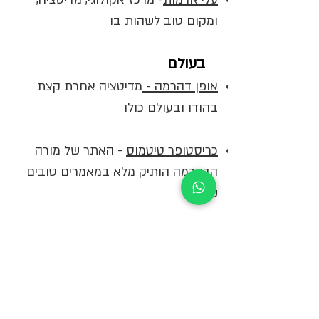
ומקום טוב לשהות בו
בעולם
אופן דהרמה -
מדיטציה אחרת קצת
בהודו ובעולם כולו
כריסטופר טיטמוס
- האתר של מורה
הדהרמה הותיק מלא במאמרים טובים
שכתב.
דהרמה סיד
אתר מלא בשיחות דהרמה
של מיטב המורים באנגלית
סנגהה סווה
- קורסים המשלבים