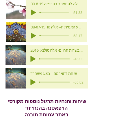
30-8-19 עין דור-אלה-להתאהב בהרפייה.mp3
-51:33
08-07-19_הכל כלול- ארבע האמיתות-- אלה טו
-53:17
בשרות החיים- אלה טולנאי 2016.mp3
-46:03
שיחת דהארמה – מגע משחרר
-50:02
שיחות והנחיות תרגול נוספות מקורסי
הויפאסנה בהנחייתי
באתר עמותת תובנה