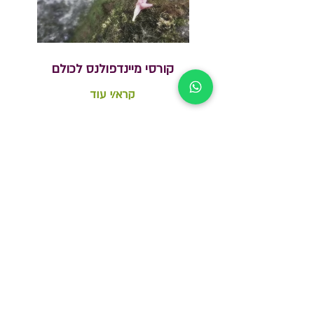
קורסי מיינדפולנס לכולם
קרא/י עוד
לעידכונים הצטרפו
לקבוצת הוואצאפ
batelji2@gmail.com