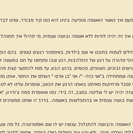
ם איך כאשר האשמה מופיעה בינינו היא כמו קיר מבודד, שנינו לבד ר
ן איך זה יהיה לחיות ללא אשמה ובושה עצמית, מי תהיו? איך תתנהלו
ים לצמוח בתוכנו אי שם בילדות, באינספור רגעים קטנים  בהם הפ
וזף מהורה על רגע של התלהבות, רגע שבו נתפסנו על חם במעשה לא 
גישים נבוכים, חשופים, פגומים. ברגע הבא, על מנת להתנער קצת מה
שמתחילה ב"אני כזה- "/ אני "בן אדם-" השלם את החסר. אותן מסק
נסבל מרחיקות מאיתנו באותו הרגע את הכאב, שומרות עלינו לא לטב
שזה יהיה יש לי שליטה במצב, זה בידי. כמו שאומרת פמה צ'ודרון, "אנ
ת בושה עצמית או בהתפלשות באשמה.. בדרך זו אנחנו ממשיכים לח
 האשמה והבושה להתגלגל. עכשיו יש לו שם ואסטרטגיה. כל מה שע
תי יוצלח/ מוזר.. ולא יהיו עוד פשלות כאלו בעתיד, אפשר לחזור לנש