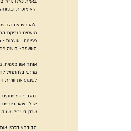
באמת כאלו נוראיי
היא מוכרת ובטוחה
 להרגיש את הבושה
מואסים בזריקת החי
פגיעות.  אוצרות -
האשמה- בושה מתגלה
אותה אש פנימית, ג
מרגש בלהתחיל להרג
לשמוע את שירת האו
במגרש המשחקים הזה
אבל כשאני פוגשת חי
שרק בשבילו שווה ל
הבודהא הזמין אות