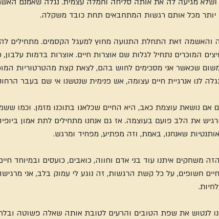
ם ושלא מגיעה לה את אותה סליחה וחמלה עצמית. נגלה שאמנם האש
 יותר מכל אותם רגשות המתחבאים תחת כובד משקלה.
 והאשמה זאת התחלת התנועה מחוץ למעגל הקסמים. מתחילים לה
צים המוכרים נתחיל לגלות שם אוצרות חיים. אוצרות בדמות עלבון, 
 משום שכאשר אני מסכימים לחוש בהם, לצאת קצת מהטרטוריות המוכר
 לנו אנרגיית חיים עצומה, אש פנימית שנטשנו אי שם בעבר הרחוק
ם אם נושאת עוצמת כאב, היא החיים שכלאנו בתוכנו מזמן. וכמו ששמ
יש את הלב פועם בעוצמה. אז גם אנחנו מתחילים לתת אמון ביופיה
תנטיות שאנחנו, באמת, וזה מפתיע, מפחיד ומרגש.
 משחקים איתנו עוד בני אדם וחווה, כואבים, כועסים ובמיוחד חיים
ים חשופים, על כל קשת הרגשות, זה נוגע לי עמוק בלב, אני מרגישה
חיות.
נו לנטוש את שפת הטובים והרעים לטובת אותה שאלה פשוטה ובלתי