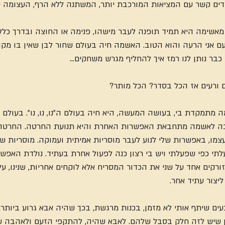
דים קשר עם המציאות המורכבת יותר, המשתנה ללא הרף, העצומה י
מאשימה היא תמיד תופנה לעבר מישהו, פנימה או החוצה ובדרך כלל ה
ם אני הרעה והוא הטוב. האשמה חיה בעולם שחור לבן שאין בו מקו
בר נותן לנו רמז איך להחליף מגרש משחקים...
ם ורעים אז הכל בסדר? הכל מותר?
 מתמקדת בי, בעושה המעשה, היא חיה בעולם ה"נו, נו, נו". בעולם 
ה לאשמה מתחבאת האפשרות האחרת והיא תנועת החרטה. החרטה
, באפשרות שלי לנוע לעבר מוסריות אמיתית ועמוקה. מוסריות שבה
לתי כפי שפעלתי ויש בי רצון כנה לפעול אחרת בעתיד. נולדת האפש
רקים אחד על שני את הכדור המסריח אלא לוקחים אחריות, שנינו, על
ליצור עתיד אחר.
ים שיתף אותי לא מזמן, בכנות מרגשת, בכך שהיה אבא גרוע ביותר. 
ן שיש לזה חלק בסבל שלהם. לאבא שהיה, להתקפי הזעם ולאהבה של