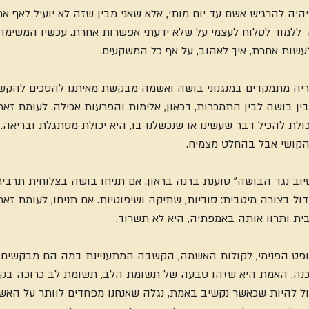
היה להרגיש אשם עד יום מותי, אלא שאני מבין שזה לא יועיל לאף א
 ללמוד לסלוח לעצמי על שלא ידעתי אפשרות אחרת. עכשיו המשימה
לעשות אחרת, איך לאהוב, על אף כל המשקעים.
ריה מתמקדים במנגנוני בושה ואשמה מבקשת מאיתנו להסכים להקשי
ן בושה לבין התמכרות, דכאון, אלימות והפרעות אכילה. לעומת זאת
ולת להכיל דבר שעשינו או שנכשלנו בו, היא יכולת מסתגלת ובריאה. ז
הקושי אבל בהחלט מצמיח.
וב נגד הבושה" טוענת ברנה בראון. אם תניחו בושה בצלוחית תרבי
דול בצורה מיטבית: סודיות, שתיקה ושיפוטיות. אם תניחו, לעומת זא
ת ותרוו אותה באמפתיה, היא לא תשרוד.
ט הפנימי, לקולות האשמה, הקשבה המתעניינת במה הם מבקשים מ
כנה. האמת היא שזהו טבעה של תשומת הלב, תשומת לב כרוכה בקבל
ול להיות שכאשר נקשיב באמת, נגלה שאנחנו מפחדים לוותר על האשמ