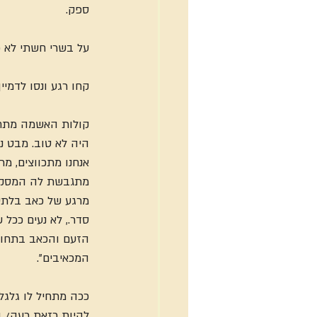
ספק.
על בשרי חשתי לא פע
קחו רגע ונסו לדמיי
קולות האשמה מתחיל
היה לא טוב. מבט נ
אנחנו מתכווצים, מר
מתגבשת לה המסקנה 
מרגע של כאב בלתי 
סדר., לא נעים ככל 
הזעם והכאב בתחוש
המכאיבים".
ככה מתחיל לו גלגל
להיות כזאת רעה/ בל