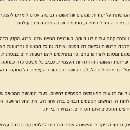
המושתת על יסודות עמוקים של אשמה ובושה, אנחנו לומדים להצטר
כברירת המחדל היחידה, מפנימים שככה מתקדמים בעולמנו.
ותחזוקתם עולים לנו ביוקר, באנרגיית החיים שלנו. ברגע הקטן הזה
 הלבה הרגשית נכלאת לה בפנים ואיתה גם כל המאווים והרצונות האות
קום ומסוכן להרגיש בהם. כך מתחלפים להם רגשות חיים במסקנות י
 שריונות האשמה וההגדרות העצמיות. סביב כל משפט כזה שנחקק בפני
מי" וכו' מתחילות ללבלב הבושה והביקורת העצמית. כל מסקנה כזאת
 את תנועות המאבקים הפנימיים לחיצים. בעוד המעשה המכאיב עצמ
ת הן החיצים הנוספים הבאים בזה אחר זה.  את החץ הראשון, אמר
חיצים הנוספים אינם הכרחיים, הבחירה בידינו.
ם, ברגעי הביקורת והאשמה אנחנו מזדהים לחלוטין עם הגדרה עצמית